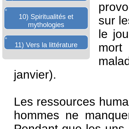
provo
+
10) Spiritualités et
sur le
mythologies
le jo
+
11) Vers la littérature
mort 
malad
janvier).
Les ressources humai
hommes ne manqueron
Pendant que les uns c