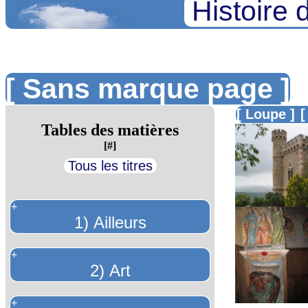
Histoire 
[ Sans marque page ]
[ Loupe ]
[
Tables des matières
[#]
Tous les titres
+
1) Ailleurs
+
2) Art
+