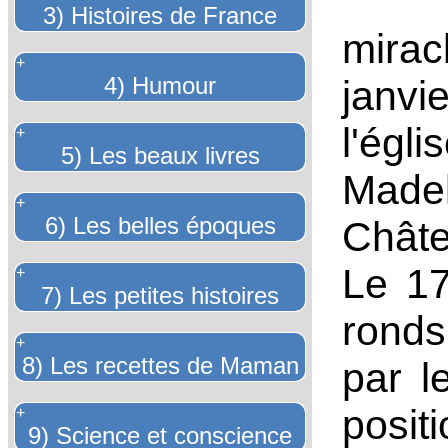
3) Histoires de France
mira
+
4) Humour
janvi
l'ég
+
5) Les beaux livres
Madel
+
6) Les belles époques
Châte
Le 17
+
7) Les petites histoires
ronds
+
8) Les recettes de Maman
par l
posit
+
9) Science et conscience