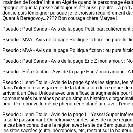
'maintien de l'ordre' initié en Algérie quand le personnage étai
époque et que la presse ait toujours été aussi pleutre... à part
dont je puis témoigner puisque je le croisais régulièrement dan
Quant à Bérégovoy...???? Bon courage chère Maryse !
Pseudo : Paul Sanda - Avis de la page Petit, particulièrement peti
Pseudo : MVA - Avis de la page Politique fiction : ou pure friction
Pseudo : MVA - Avis de la page Politique fiction : ou pure friction
Pseudo : Paul Sanda - Avis de la page Eric Z mon amour. : N
Pseudo : Eléa Coblan - Avis de la page Eric Z mon amour. : A
Pseudo : Henri-Étoile - Avis de la page Après les signes, les 
dans l'intention sous-jacente de la fabrication de ce genre de 
arriver à un Dieu Unique avec une efficacité augmentée pour la
communautés humaines pour de simples histoires d'organisation d
peur. On retrouve le même phénomène planétaire avec l'émergen
Pseudo : Henri-Étoile - Avis de la page L : Yesss! Super intéres
la sorte passionnant. On retrouve sur des sites de notre régi
le cas bien connu dans la région avec le site de Berniquaut (
les sites sacrées (culte, nécropoles, etc, restant sur la haut