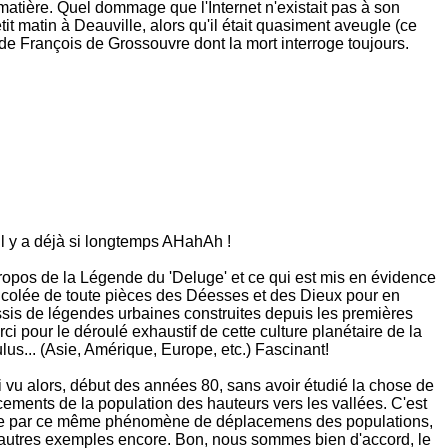
de matière. Quel dommage que l'Internet n'existait pas à son
it matin à Deauville, alors qu'il était quasiment aveugle (ce
 de François de Grossouvre dont la mort interroge toujours.
l y a déjà si longtemps AHahAh !
propos de la Légende du 'Deluge' et ce qui est mis en évidence
 bricolée de toute pièces des Déesses et des Dieux pour en
assis de légendes urbaines construites depuis les premières
i pour le déroulé exhaustif de cette culture planétaire de la
s... (Asie, Amérique, Europe, etc.) Fascinant!
'ai vu alors, début des années 80, sans avoir étudié la chose de
cements de la population des hauteurs vers les vallées. C'est
 Sorèze par ce même phénomène de déplacemens des populations,
n d'autres exemples encore. Bon, nous sommes bien d'accord, le