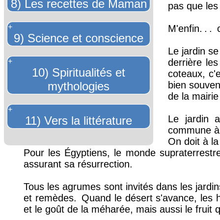
8) Les recettes de Maman
pas que les
+
M'enfin.
.
.
c
9) Science et conscience
Le jardin se
+
derrière les
10) Spiritualités et
coteaux, c'e
mythologies
bien souven
de la mairie
+
Le jardin a
11) Vers la littérature
commune à 
On doit à la
Pour les Égyptiens, le monde supraterrestre
assurant sa résurrection.
Tous les agrumes sont invités dans les jardins
et remèdes.
Quand le désert s'avance, les 
et le goût de la méharée, mais aussi le fruit q