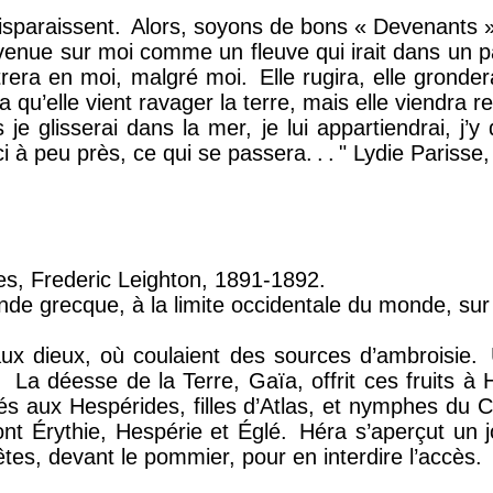
isparaissent.
Alors, soyons de bons « Devenants »
enue sur moi comme un fleuve qui irait dans un pa
rera en moi, malgré moi.
Elle rugira, elle grond
 qu’elle vient ravager la terre, mais elle viendra rem
e glisserai dans la mer, je lui appartiendrai, j’y d
i à peu près, ce qui se passera.
.
.
" Lydie Parisse,
s, Frederic Leighton, 1891-1892.
ende grecque, à la limite occidentale du monde, sur
 aux dieux, où coulaient des sources d’ambroisie.
.
La déesse de la Terre, Gaïa, offrit ces fruits à
fiés aux Hespérides, filles d’Atlas, et nymphes du 
nt Érythie, Hespérie et Églé.
Héra s’aperçut un j
tes, devant le pommier, pour en interdire l’accès.