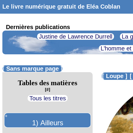
Le livre numérique gratuit de Eléa Coblan
Dernières publications
Justine de Lawrence Durrell
La g
L’homme et
[ Sans marque page ]
[ Loupe ]
[
Tables des matières
[#]
Tous les titres
+
1) Ailleurs