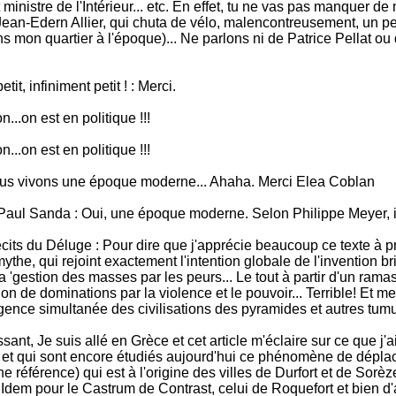
t ministre de l'Intérieur... etc. En effet, tu ne vas pas manquer 
 Jean-Edern Allier, qui chuta de vélo, malencontreusement, un pet
s mon quartier à l'époque)... Ne parlons ni de Patrice Pellat ou
t, infiniment petit ! : Merci.
...on est en politique !!!
...on est en politique !!!
ous vivons une époque moderne... Ahaha. Merci Elea Coblan
 Paul Sanda : Oui, une époque moderne. Selon Philippe Meyer, i
récits du Déluge : Pour dire que j'apprécie beaucoup ce texte à 
mythe, qui rejoint exactement l'intention globale de l'invention
 'gestion des masses par les peurs... Le tout à partir d'un ram
e dominations par la violence et le pouvoir... Terrible! Et merc
ce simultanée des civilisations des pyramides et autres tumulu
sant, Je suis allé en Grèce et cet article m'éclaire sur ce que j
on et qui sont encore étudiés aujourd'hui ce phénomène de dépla
une référence) qui est à l'origine des villes de Durfort et de
eur. Idem pour le Castrum de Contrast, celui de Roquefort et bie