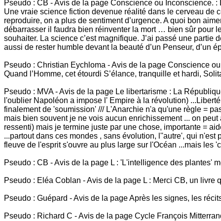
Pseudo : CB - Avis de la page Conscience ou Inconscience. : 
Une vraie science fiction devenue réalité dans le cerveau de ce
reproduire, on a plus de sentiment d’urgence. A quoi bon aime
débarrasser il faudra bien réinventer la mort … bien sûr pour l
souhaiter. La science c’est magnifique. J’ai passé une partie 
aussi de rester humble devant la beauté d’un Penseur, d’un é
Pseudo : Christian Eychloma - Avis de la page Conscience ou I
Quand l’Homme, cet étourdi S’élance, tranquille et hardi, Solit
Pseudo : MVA - Avis de la page Le libertarisme : La République 
l'oublier Napoléon a impose l' Empire à la révolution) ...Liberté,
finalement de 'soumission' /// L'Anarchie n'a qu'une règle = pas
mais bien souvent je ne vois aucun enrichissement ... on peut aus
ressenti) mais je termine juste par une chose, importante = aid
...partout dans ces mondes , sans évolution, l''autre', qui n'es
fleuve de l'esprit s'ouvre au plus large sur l'Océan ...mais les '
Pseudo : CB - Avis de la page L : 'L'intelligence des plantes' 
Pseudo : Eléa Coblan - Avis de la page L : Merci CB, un livre que
Pseudo : Guépard - Avis de la page Après les signes, les récits
Pseudo : Richard C - Avis de la page Cycle François Mitterrand 