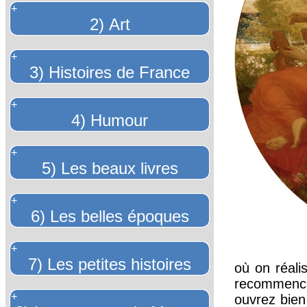
+
2) Art
+
3) Histoires de France
+
4) Humour
+
5) Les beaux livres
+
6) Les belles époques
+
7) Les petites histoires
où on réali
recommencer
+
ouvrez bien 