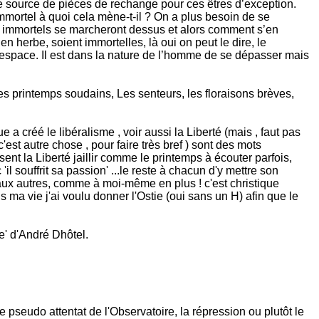
e source de pièces de rechange pour ces êtres d’exception.
immortel à quoi cela mène-t-il ? On a plus besoin de se
es immortels se marcheront dessus et alors comment s’en
n herbe, soient immortelles, là oui on peut le dire, le
 l’espace. Il est dans la nature de l’homme de se dépasser mais
s printemps soudains, Les senteurs, les floraisons brèves,
a créé le libéralisme , voir aussi la Liberté (mais , faut pas
c'est autre chose , pour faire très bref ) sont des mots
sent la Liberté jaillir comme le printemps à écouter parfois,
il souffrit sa passion' ...le reste à chacun d'y mettre son
e aux autres, comme à moi-même en plus ! c'est christique
s ma vie j'ai voulu donner l'Ostie (oui sans un H) afin que le
e' d'André Dhôtel.
 pseudo attentat de l'Observatoire, la répression ou plutôt le