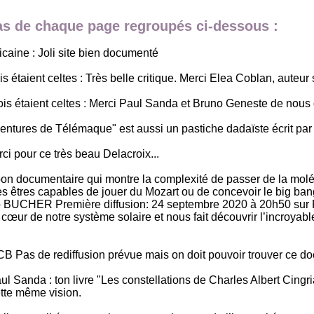
bas de chaque page regroupés ci-dessous :
aine : Joli site bien documenté
taient celtes : Très belle critique. Merci Elea Coblan, auteur su
is étaient celtes : Merci Paul Sanda et Bruno Geneste de nous 
aventures de Télémaque" est aussi un pastiche dadaïste écrit 
i pour ce très beau Delacroix...
bon documentaire qui montre la complexité de passer de la moléc
à des êtres capables de jouer du Mozart ou de concevoir le big 
UCHER Première diffusion: 24 septembre 2020 à 20h50 sur Fra
 cœur de notre système solaire et nous fait découvrir l’incroya
CB Pas de rediffusion prévue mais on doit pouvoir trouver ce d
 Sanda : ton livre "Les constellations de Charles Albert Cingri
ette même vision.