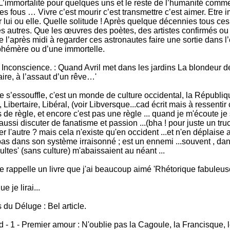
L’immortalité pour quelques uns et le reste de l’humanité comm
s fous … Vivre c’est mourir c’est transmettre c’est aimer. Etre 
r lui ou elle. Quelle solitude ! Après quelque décennies tous c
es autres. Que les œuvres des poètes, des artistes confirmés ou e
de l’après midi à regarder ces astronautes faire une sortie dans
phémère ou d’une immortelle.
nconscience. : Quand Avril met dans les jardins La blondeur de
aire, à l’assaut d’un rêve…'
s’essouffle, c'est un monde de culture occidental, la République 
 Libertaire, Libéral, (voir Libversque...cad écrit mais à ressentir 
 de règle, et encore c'est pas une règle ... quand je m'écoute je 
si discuter de fanatisme et passion ...(bha ! pour juste un truc '
er l'autre ? mais cela n'existe qu'en occident ...et n'en déplais
t pas dans son système irraisonné ; est un ennemi ...souvent , dan
cultes' (sans culture) m'abaissaient au néant ...
me rappelle un livre que j'ai beaucoup aimé 'Rhétorique fabuleus
 je lirai...
 du Déluge : Bel article.
- 1 - Premier amour : N'oublie pas la Cagoule, la Francisque, le