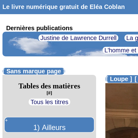
Le livre numérique gratuit de Eléa Coblan
Dernières publications
Justine de Lawrence Durrell
La g
L’homme et
[ Sans marque page ]
[ Loupe ]
[
Tables des matières
[#]
Tous les titres
+
1) Ailleurs