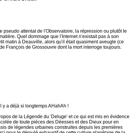
 pseudo attentat de l'Observatoire, la répression ou plutôt le
de matière. Quel dommage que l'Internet n'existait pas à son
it matin à Deauville, alors qu'il était quasiment aveugle (ce
 de François de Grossouvre dont la mort interroge toujours.
l y a déjà si longtemps AHahAh !
propos de la Légende du 'Deluge' et ce qui est mis en évidence
 bricolée de toute pièces des Déesses et des Dieux pour en
assis de légendes urbaines construites depuis les premières
i pour le déroulé exhaustif de cette culture planétaire de la