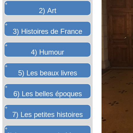
+
2) Art
+
3) Histoires de France
+
4) Humour
+
5) Les beaux livres
+
6) Les belles époques
+
7) Les petites histoires
+