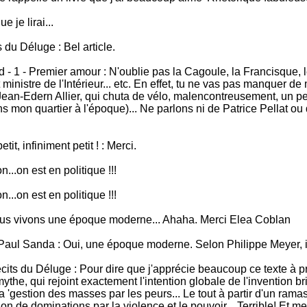
 je lirai...
 du Déluge : Bel article.
- 1 - Premier amour : N'oublie pas la Cagoule, la Francisque, le
t ministre de l'Intérieur... etc. En effet, tu ne vas pas manquer 
 Jean-Edern Allier, qui chuta de vélo, malencontreusement, un pet
s mon quartier à l'époque)... Ne parlons ni de Patrice Pellat ou
t, infiniment petit ! : Merci.
...on est en politique !!!
...on est en politique !!!
ous vivons une époque moderne... Ahaha. Merci Elea Coblan
 Paul Sanda : Oui, une époque moderne. Selon Philippe Meyer, i
récits du Déluge : Pour dire que j'apprécie beaucoup ce texte à 
mythe, qui rejoint exactement l'intention globale de l'invention
 'gestion des masses par les peurs... Le tout à partir d'un ram
e dominations par la violence et le pouvoir... Terrible! Et merc