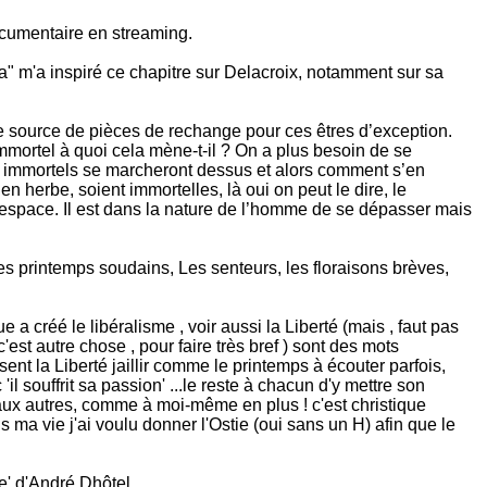
ocumentaire en streaming.
a" m'a inspiré ce chapitre sur Delacroix, notamment sur sa
e source de pièces de rechange pour ces êtres d’exception.
immortel à quoi cela mène-t-il ? On a plus besoin de se
es immortels se marcheront dessus et alors comment s’en
n herbe, soient immortelles, là oui on peut le dire, le
 l’espace. Il est dans la nature de l’homme de se dépasser mais
s printemps soudains, Les senteurs, les floraisons brèves,
a créé le libéralisme , voir aussi la Liberté (mais , faut pas
c'est autre chose , pour faire très bref ) sont des mots
sent la Liberté jaillir comme le printemps à écouter parfois,
il souffrit sa passion' ...le reste à chacun d'y mettre son
e aux autres, comme à moi-même en plus ! c'est christique
s ma vie j'ai voulu donner l'Ostie (oui sans un H) afin que le
e' d'André Dhôtel.