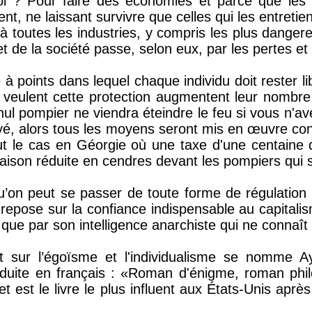
 ? Pour faire des économies et parce que les c
nt, ne laissant survivre que celles qui les entreti
à toutes les industries, y compris les plus dangere
 de la société passe, selon eux, par les pertes et 
points dans lequel chaque individu doit rester li
veulent cette protection augmentent leur nombre 
nul pompier ne viendra éteindre le feu si vous n'av
ayé, alors tous les moyens seront mis en œuvre co
e fut le cas en Géorgie où une taxe d'une centaine 
maison réduite en cendres devant les pompiers qui s
 qu’on peut se passer de toute forme de régulation
epose sur la confiance indispensable au capitalism
que par son intelligence anarchiste qui ne connaît 
nt sur l’égoïsme et l'individualisme se nomme 
aduite en français : «Roman d'énigme, roman phil
 est le livre le plus influent aux États-Unis après 