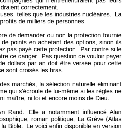
ompagnies qui n’entretiendraient pas leurs
endraient correctement.
uses, telles que les industries nucléaires.
La
profits de milliers de personnes.
bre de demander ou non la protection fournie
de points en achetant des options, sinon ils
ez pas payé cette protection.
Par contre si le
ntre ce danger.
Pas question de vouloir payer
de dollars par an doit être versée pour cette
e sont croisés les bras.
 des marchés, la sélection naturelle éliminant
e qui s'écroule de lui-même si les règles ne
ni maître, ni loi et encore moins de Dieu.
Ayn Rand.
Elle a notamment influencé Alan
osophique, roman politique, La Grève (Atlas
la Bible.
Le voici enfin disponible en version