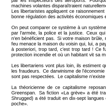
par les inspecteurs des aéroports.
Pourquoi
machines volantes disparaîtraient naturelleme
Les libertaristes appliquent ce raisonnement 
bonne régulation des activités économiques et
On peut comparer ce système à un système à 
par l’armée, la police et la justice.
Ceux qui 
n’en bénéficient pas.
Si votre maison brûle, 
feu menace la maison du voisin qui, lui, a p
à posteriori, trop tard, c’est trop tard ! C
protection incendie et où un habitant vit sa 
Les libertariens vont plus loin, ils estiment
les fraudeurs.
Ce darwinisme de l'économie r
sont pas respectées.
Le capitalisme n'existe 
La théoricienne de ce capitalisme reposa
Greenspan.
Sa fiction «La grève» a été tr
Shrugged) a été traduit en dix-sept langues et
poche».