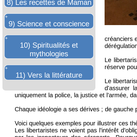
8) Les recettes de Maman
+
9) Science et conscience
+
créanciers 
10) Spiritualités et
dérégulatio
mythologies
Le libertar
réserve pour
+
11) Vers la littérature
Le libertari
d'assurer l
uniquement la police, la justice et l’armée, d
Chaque idéologie a ses dérives ; de gauche po
Voici quelques exemples pour illustrer ces th
Les libertaristes ne voient pas l’intérêt d’obl