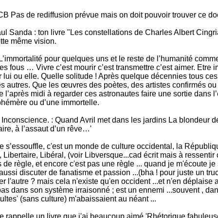
CB Pas de rediffusion prévue mais on doit pouvoir trouver ce d
 Sanda : ton livre "Les constellations de Charles Albert Cingri
ette même vision.
L’immortalité pour quelques uns et le reste de l’humanité comm
s fous … Vivre c’est mourir c’est transmettre c’est aimer. Etre 
r lui ou elle. Quelle solitude ! Après quelque décennies tous c
es autres. Que les œuvres des poètes, des artistes confirmés ou e
de l’après midi à regarder ces astronautes faire une sortie dans
phémère ou d’une immortelle.
nconscience. : Quand Avril met dans les jardins La blondeur de
aire, à l’assaut d’un rêve…'
s’essouffle, c'est un monde de culture occidental, la République 
 Libertaire, Libéral, (voir Libversque...cad écrit mais à ressentir 
 de règle, et encore c'est pas une règle ... quand je m'écoute je 
si discuter de fanatisme et passion ...(bha ! pour juste un truc '
er l'autre ? mais cela n'existe qu'en occident ...et n'en déplais
t pas dans son système irraisonné ; est un ennemi ...souvent , dan
cultes' (sans culture) m'abaissaient au néant ...
me rappelle un livre que j'ai beaucoup aimé 'Rhétorique fabuleus