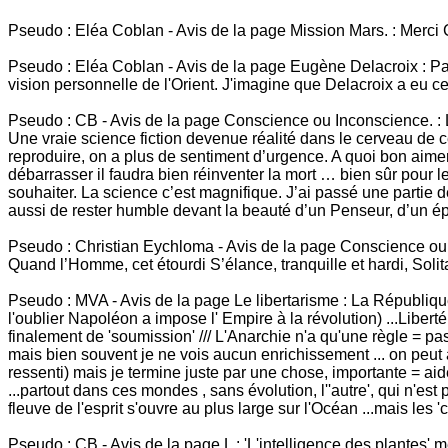
Pseudo : Eléa Coblan - Avis de la page Mission Mars. : Merci 
Pseudo : Eléa Coblan - Avis de la page Eugène Delacroix : Paul
vision personnelle de l'Orient. J'imagine que Delacroix a eu c
Pseudo : CB - Avis de la page Conscience ou Inconscience. : 
Une vraie science fiction devenue réalité dans le cerveau de ce
reproduire, on a plus de sentiment d’urgence. A quoi bon aime
débarrasser il faudra bien réinventer la mort … bien sûr pour l
souhaiter. La science c’est magnifique. J’ai passé une partie 
aussi de rester humble devant la beauté d’un Penseur, d’un é
Pseudo : Christian Eychloma - Avis de la page Conscience ou I
Quand l’Homme, cet étourdi S’élance, tranquille et hardi, Solit
Pseudo : MVA - Avis de la page Le libertarisme : La République 
l'oublier Napoléon a impose l' Empire à la révolution) ...Liberté,
finalement de 'soumission' /// L'Anarchie n'a qu'une règle = pas
mais bien souvent je ne vois aucun enrichissement ... on peut aus
ressenti) mais je termine juste par une chose, importante = aid
...partout dans ces mondes , sans évolution, l''autre', qui n'es
fleuve de l'esprit s'ouvre au plus large sur l'Océan ...mais les '
Pseudo : CB - Avis de la page L : 'L'intelligence des plantes' 