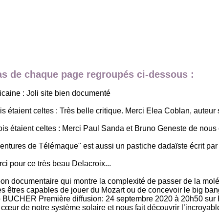
bas de chaque page regroupés ci-dessous :
aine : Joli site bien documenté
taient celtes : Très belle critique. Merci Elea Coblan, auteur su
is étaient celtes : Merci Paul Sanda et Bruno Geneste de nous 
aventures de Télémaque" est aussi un pastiche dadaïste écrit 
i pour ce très beau Delacroix...
bon documentaire qui montre la complexité de passer de la moléc
à des êtres capables de jouer du Mozart ou de concevoir le big 
UCHER Première diffusion: 24 septembre 2020 à 20h50 sur Fra
 cœur de notre système solaire et nous fait découvrir l’incroya