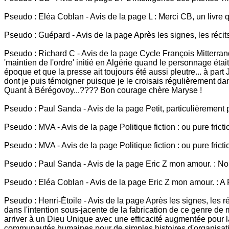
Pseudo : Eléa Coblan - Avis de la page L : Merci CB, un livre que
Pseudo : Guépard - Avis de la page Après les signes, les récits
Pseudo : Richard C - Avis de la page Cycle François Mitterrand 
'maintien de l'ordre' initié en Algérie quand le personnage étai
époque et que la presse ait toujours été aussi pleutre... à part
dont je puis témoigner puisque je le croisais régulièrement dan
Quant à Bérégovoy...???? Bon courage chère Maryse !
Pseudo : Paul Sanda - Avis de la page Petit, particulièrement peti
Pseudo : MVA - Avis de la page Politique fiction : ou pure friction
Pseudo : MVA - Avis de la page Politique fiction : ou pure friction
Pseudo : Paul Sanda - Avis de la page Eric Z mon amour. : N
Pseudo : Eléa Coblan - Avis de la page Eric Z mon amour. : A
Pseudo : Henri-Étoile - Avis de la page Après les signes, les 
dans l'intention sous-jacente de la fabrication de ce genre de 
arriver à un Dieu Unique avec une efficacité augmentée pour la
communautés humaines pour de simples histoires d'organisation d