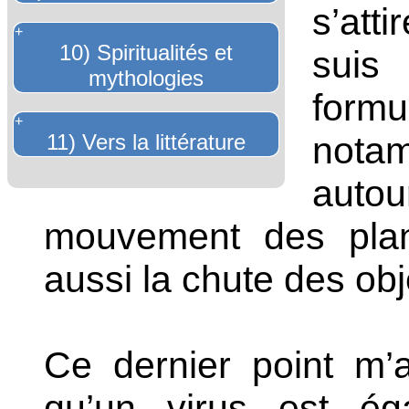
s’att
+
10) Spiritualités et
suis
mythologies
for
+
11) Vers la littérature
notam
aut
mouvement des planè
aussi la chute des obje
Ce dernier point m’
qu’un virus est ég