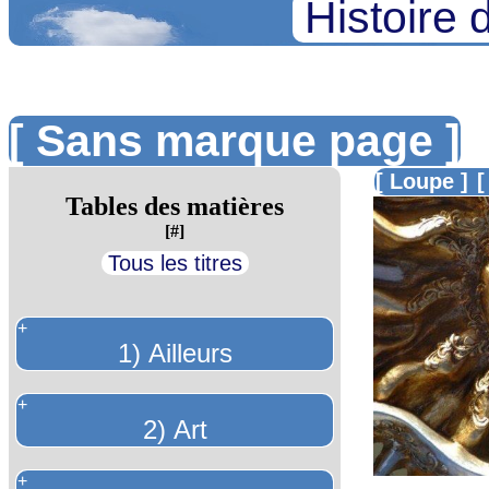
Histoire 
[ Sans marque page ]
[ Loupe ]
[
Tables des matières
[#]
Tous les titres
+
1) Ailleurs
+
2) Art
+