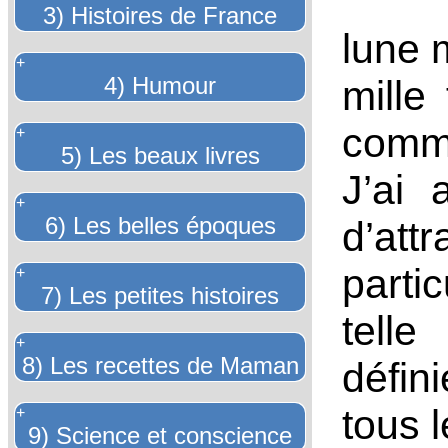
3) Histoires de France
lune m
+
4) Humour
mille
comme 
+
5) Les beaux livres
J’ai 
+
6) Les belles époques
d’att
parti
+
7) Les petites histoires
tell
+
8) Les recettes de Maman
défi
tous 
+
9) Science et conscience