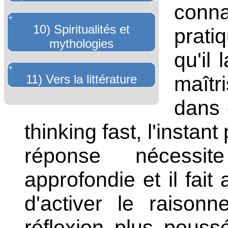
conna
+
10) Spiritualités et
prati
mythologies
qu'il 
+
11) Vers la littérature
maîtri
dans 
thinking fast, l'instant
réponse nécessi
approfondie et il fait
d'activer le raison
réflexion plus pous