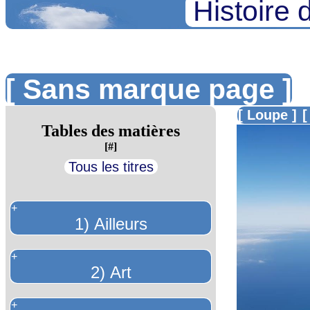
Histoire 
[ Sans marque page ]
[ Loupe ]
[
Tables des matières
[#]
Tous les titres
+
1) Ailleurs
+
2) Art
+