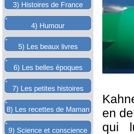
3) Histoires de France
+
4) Humour
+
5) Les beaux livres
+
6) Les belles époques
+
7) Les petites histoires
Kahne
+
8) Les recettes de Maman
en de
qui 
+
9) Science et conscience