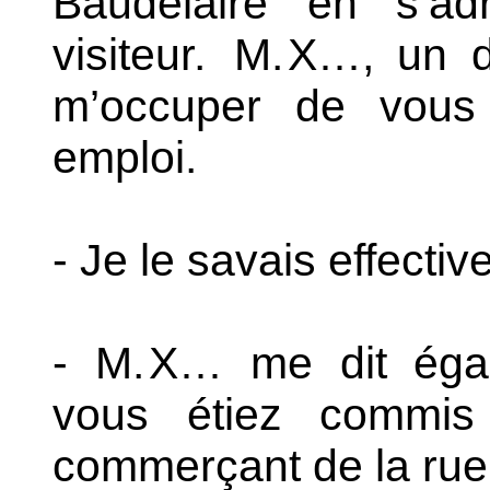
Baudelaire en s’a
visiteur.
M.
X…, un d
m’occuper de vous
emploi.
- Je le savais effecti
- M.
X… me dit égal
vous étiez commis
commerçant de la rue