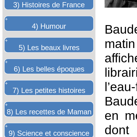
3) Histoires de France
+
4) Humour
Baude
matin
+
5) Les beaux livres
affic
+
6) Les belles époques
librai
l’e
+
7) Les petites histoires
Baude
+
8) Les recettes de Maman
en m
dont
+
9) Science et conscience