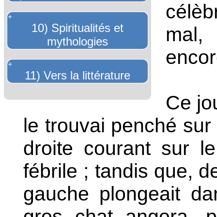
célèb
+
10) Spiritualités et
mal, 
mythologies
encor
+
11) Vers la littérature
Ce jou
le trouvai penché sur 
droite courant sur l
fébrile ; tandis que,
gauche plongeait dan
gros chat angora, 