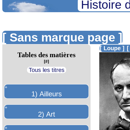
Histoire 
[ Sans marque page ]
[ Loupe ]
[
Tables des matières
[#]
Tous les titres
+
1) Ailleurs
+
2) Art
+