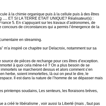
ule à la chimie organique puis à la cellule puis à des êtres
bang ..... ET SI LA TERRE ETAIT UNIQUE? Réalisateur(s) :
nce 5. En s’appuyant sur les travaux d’astronomes, de
ble concours de circonstances qui a permis l’émergence de la
ocumentaire en streaming.
a" m'a inspiré ce chapitre sur Delacroix, notamment sur sa
e source de pièces de rechange pour ces êtres d’exception.
immortel à quoi cela mène-t-il ? On a plus besoin de se
es immortels se marcheront dessus et alors comment s’en
n herbe, soient immortelles, là oui on peut le dire, le
 l’espace. Il est dans la nature de l’homme de se dépasser mais
s printemps soudains, Les senteurs, les floraisons brèves,
a créé le libéralisme , voir aussi la Liberté (mais , faut pas