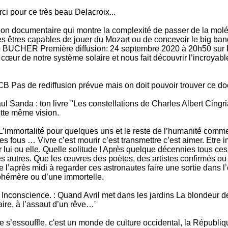
i pour ce très beau Delacroix...
bon documentaire qui montre la complexité de passer de la moléc
à des êtres capables de jouer du Mozart ou de concevoir le big 
UCHER Première diffusion: 24 septembre 2020 à 20h50 sur Fra
 cœur de notre système solaire et nous fait découvrir l’incroya
CB Pas de rediffusion prévue mais on doit pouvoir trouver ce d
 Sanda : ton livre "Les constellations de Charles Albert Cingri
ette même vision.
L’immortalité pour quelques uns et le reste de l’humanité comm
s fous … Vivre c’est mourir c’est transmettre c’est aimer. Etre 
r lui ou elle. Quelle solitude ! Après quelque décennies tous c
es autres. Que les œuvres des poètes, des artistes confirmés ou e
de l’après midi à regarder ces astronautes faire une sortie dans
phémère ou d’une immortelle.
nconscience. : Quand Avril met dans les jardins La blondeur de
aire, à l’assaut d’un rêve…'
s’essouffle, c'est un monde de culture occidental, la République 