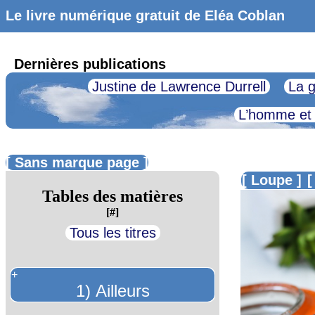
Le livre numérique gratuit de Eléa Coblan
Dernières publications
Justine de Lawrence Durrell
La g
L’homme et
[ Sans marque page ]
[ Loupe ]
[
Tables des matières
[#]
Tous les titres
+
1) Ailleurs