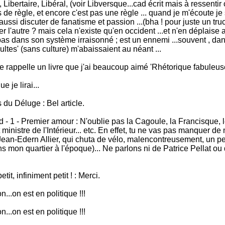
 Libertaire, Libéral, (voir Libversque...cad écrit mais à ressentir 
 de règle, et encore c'est pas une règle ... quand je m'écoute je 
si discuter de fanatisme et passion ...(bha ! pour juste un truc '
er l'autre ? mais cela n'existe qu'en occident ...et n'en déplais
t pas dans son système irraisonné ; est un ennemi ...souvent , dan
cultes' (sans culture) m'abaissaient au néant ...
me rappelle un livre que j'ai beaucoup aimé 'Rhétorique fabuleus
 je lirai...
 du Déluge : Bel article.
- 1 - Premier amour : N'oublie pas la Cagoule, la Francisque, le
t ministre de l'Intérieur... etc. En effet, tu ne vas pas manquer 
 Jean-Edern Allier, qui chuta de vélo, malencontreusement, un pet
s mon quartier à l'époque)... Ne parlons ni de Patrice Pellat ou
t, infiniment petit ! : Merci.
...on est en politique !!!
...on est en politique !!!