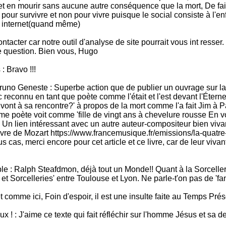
 et en mourir sans aucune autre conséquence que la mort, De fait
pour survivre et non pour vivre puisque le social consiste à l'en
u internet(quand même)
cter car notre outil d'analyse de site pourrait vous int resser. N'
re question. Bien vous, Hugo
: Bravo !!!
Bruno Geneste : Superbe action que de publier un ouvrage sur l
c reconnu en tant que poète comme l'était et l'est devant l'Étern
nt à sa rencontre?' à propos de la mort comme l'a fait Jim à Paris
même poète voit comme 'fille de vingt ans à chevelure rousse En
e'. Un lien intéressant avec un autre auteur-compositeur bien viv
re de Mozart https://www.francemusique.fr/emissions/la-quatre
cas, merci encore pour cet article et ce livre, car de leur viva
ble : Ralph Steafdmon, déjà tout un Monde!! Quant à la Sorcelle
s et Sorcelleries' entre Toulouse et Lyon. Ne parle-t'on pas de 'f
et comme ici, Foin d'espoir, il est une insulte faite au Temps Prés
ux ! : J'aime ce texte qui fait réfléchir sur l'homme Jésus et sa 