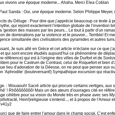
ous vivons une époque moderne... Ahaha. Merci Elea Coblan
 Paul Sanda : Oui, une époque moderne. Selon Philippe Meyer, i
récits du Déluge : Pour dire que j'apprécie beaucoup ce texte à 
mythe, qui rejoint exactement l'intention globale de l'invention
 'gestion des masses par les peurs... Le tout à partir d'un ram
e dominations par la violence et le pouvoir... Terrible! Et merc
ce simultanée des civilisations des pyramides et autres tumulu
sant, Je suis allé en Grèce et cet article m'éclaire sur ce que j
on et qui sont encore étudiés aujourd'hui ce phénomène de dépla
une référence) qui est à l'origine des villes de Durfort et de
eur. Idem pour le Castrum de Contrast, celui de Roquefort et bie
nt que lieu d'adoration de la Déesse, on ne peut que penser aux 
on 'Aphrodite' (bouleversant!) Sympathique excursion qui réact
ge. : Wouaouh! Sacré article qui procure certains vertiges, aux 
hé' ! Rhôôôôôôôô! Mais un des ateurs d'ouvrages cité en référen
nage célèbre pour sa vision du Monde très en phase avec ses My
pillotracté, Hein!)religieuse s'entend..., et à propos de l'Amour e
x7v41y2
ourci que de faire entrer l'amour dans le champ social, C'est enf