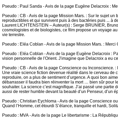
Pseudo : Paul Sanda - Avis de la page Eugène Delacroix : Merc
Pseudo : CB - Avis de la page Mission Mars. : Sur le sujet un 
reproductibles et qui survivent puis à des bactéries puis ... 
Laurent LICHTENSTEIN – Auteur(s) : Serge BRUNIER, Bruno B
cosmologistes et de biologistes, ce film propose un voyage au
vie terrestre.
Pseudo : Eléa Coblan - Avis de la page Mission Mars. : Merci 
Pseudo : Eléa Coblan - Avis de la page Eugène Delacroix : Paul
vision personnelle de l'Orient. J'imagine que Delacroix a eu c
Pseudo : CB - Avis de la page Conscience ou Inconscience. : 
Une vraie science fiction devenue réalité dans le cerveau de ce
reproduire, on a plus de sentiment d’urgence. A quoi bon aime
débarrasser il faudra bien réinventer la mort … bien sûr pour l
souhaiter. La science c’est magnifique. J’ai passé une partie 
aussi de rester humble devant la beauté d’un Penseur, d’un é
Pseudo : Christian Eychloma - Avis de la page Conscience ou I
Quand l’Homme, cet étourdi S’élance, tranquille et hardi, Solit
Pseudo : MVA - Avis de la page Le libertarisme : La République 