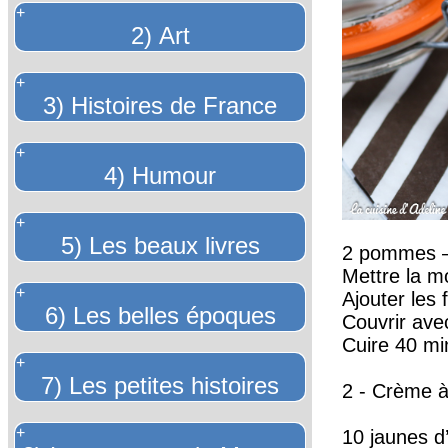
+
2) Art
+
3) Histoires de France
+
4) Humour
+
5) Les beaux livres
2 pommes –
Mettre la mo
+
Ajouter les f
6) Les belles époques
Couvrir ave
Cuire 40 mi
+
7) Les petites histoires
2 - Crème à 
+
10 jaunes d