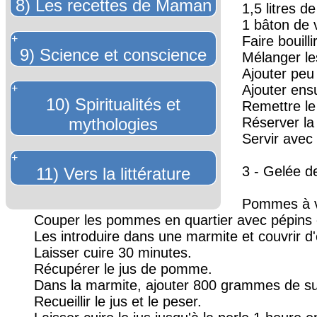
8) Les recettes de Maman
1,5 litres de 
1 bâton de v
+
Faire bouill
9) Science et conscience
Mélanger le
Ajouter peu 
+
Ajouter ens
10) Spiritualités et
Remettre le
mythologies
Réserver la
Servir avec
+
3 - Gelée 
11) Vers la littérature
Pommes à vo
Couper les pommes en quartier avec pépins 
Les introduire dans une marmite et couvrir d
Laisser cuire 30 minutes.
Récupérer le jus de pomme.
Dans la marmite, ajouter 800 grammes de suc
Recueillir le jus et le peser.