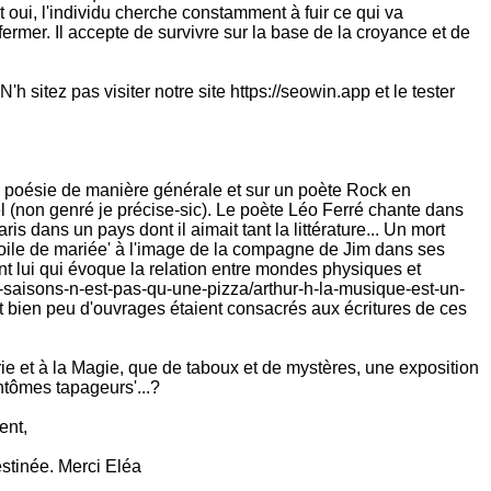
 oui, l'individu cherche constamment à fuir ce qui va
fermer. Il accepte de survivre sur la base de la croyance et de
h sitez pas visiter notre site https://seowin.app et le tester
a poésie de manière générale et sur un poète Rock en
el (non genré je précise-sic). Le poète Léo Ferré chante dans
 dans un pays dont il aimait tant la littérature... Un mort
 voile de mariée' à l'image de la compagne de Jim dans ses
ant lui qui évoque la relation entre mondes physiques et
-saisons-n-est-pas-qu-une-pizza/arthur-h-la-musique-est-un-
nt bien peu d'ouvrages étaient consacrés aux écritures de ces
rie et à la Magie, que de taboux et de mystères, une exposition
antômes tapageurs'...?
ent,
destinée. Merci Eléa