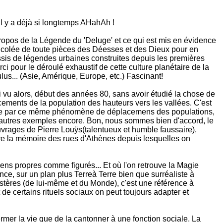
l y a déjà si longtemps AHahAh !
propos de la Légende du 'Deluge' et ce qui est mis en évidence
 bricolée de toute pièces des Déesses et des Dieux pour en
assis de légendes urbaines construites depuis les premières
i pour le déroulé exhaustif de cette culture planétaire de la
s... (Asie, Amérique, Europe, etc.) Fascinant!
'ai vu alors, début des années 80, sans avoir étudié la chose de
cements de la population des hauteurs vers les vallées. C'est
 Sorèze par ce même phénomène de déplacemens des populations,
n d'autres exemples encore. Bon, nous sommes bien d'accord, le
ouvrages de Pierre Louÿs(talentueux et humble faussaire),
ive la mémoire des rues d'Athènes depuis lesquelles on
sens propres comme figurés... Et où l'on retrouve la Magie
ce, sur un plan plus Terreà Terre bien que surréaliste à
stères (de lui-même et du Monde), c'est une référence à
t de certains rituels sociaux on peut toujours adapter et
ermer la vie que de la cantonner à une fonction sociale. La