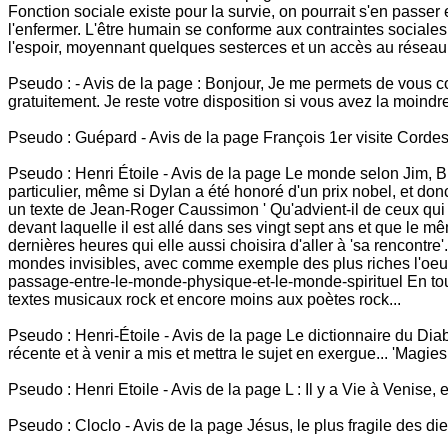
Fonction sociale existe pour la survie, on pourrait s'en passer
l'enfermer. L'être humain se conforme aux contraintes sociales 
l'espoir, moyennant quelques sesterces et un accès au résea
Pseudo : - Avis de la page : Bonjour, Je me permets de vous conta
gratuitement. Je reste votre disposition si vous avez la moind
Pseudo : Guépard - Avis de la page François 1er visite Cordes 
Pseudo : Henri Étoile - Avis de la page Le monde selon Jim, 
particulier, même si Dylan a été honoré d'un prix nobel, et don
un texte de Jean-Roger Caussimon ' Qu'advient-il de ceux qui vo
devant laquelle il est allé dans ses vingt sept ans et que le 
dernières heures qui elle aussi choisira d'aller à 'sa rencontr
mondes invisibles, avec comme exemple des plus riches l'oeuv
passage-entre-le-monde-physique-et-le-monde-spirituel En tous 
textes musicaux rock et encore moins aux poètes rock...
Pseudo : Henri-Étoile - Avis de la page Le dictionnaire du Dia
récente et à venir a mis et mettra le sujet en exergue... 'Magie
Pseudo : Henri Etoile - Avis de la page L : Il y a Vie à Venise, 
Pseudo : Cloclo - Avis de la page Jésus, le plus fragile des die