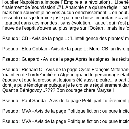
l'oublier Napoléon a impose l' Empire à la révolution) ...Liberté,
finalement de 'soumission' /// L'Anarchie n'a qu'une règle = pas
mais bien souvent je ne vois aucun enrichissement ... on peut aus
ressenti) mais je termine juste par une chose, importante = aid
...partout dans ces mondes , sans évolution, l''autre', qui n'es
fleuve de l'esprit s'ouvre au plus large sur l'Océan ...mais les '
Pseudo : CB - Avis de la page L : 'L'intelligence des plantes' 
Pseudo : Eléa Coblan - Avis de la page L : Merci CB, un livre que
Pseudo : Guépard - Avis de la page Après les signes, les récits
Pseudo : Richard C - Avis de la page Cycle François Mitterrand 
'maintien de l'ordre' initié en Algérie quand le personnage étai
époque et que la presse ait toujours été aussi pleutre... à part
dont je puis témoigner puisque je le croisais régulièrement dan
Quant à Bérégovoy...???? Bon courage chère Maryse !
Pseudo : Paul Sanda - Avis de la page Petit, particulièrement peti
Pseudo : MVA - Avis de la page Politique fiction : ou pure friction
Pseudo : MVA - Avis de la page Politique fiction : ou pure friction