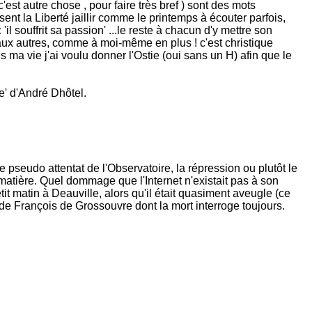
c'est autre chose , pour faire très bref ) sont des mots
sent la Liberté jaillir comme le printemps à écouter parfois,
il souffrit sa passion' ...le reste à chacun d'y mettre son
e aux autres, comme à moi-même en plus ! c'est christique
s ma vie j'ai voulu donner l'Ostie (oui sans un H) afin que le
e' d'André Dhôtel.
 pseudo attentat de l'Observatoire, la répression ou plutôt le
de matière. Quel dommage que l'Internet n'existait pas à son
it matin à Deauville, alors qu'il était quasiment aveugle (ce
 de François de Grossouvre dont la mort interroge toujours.