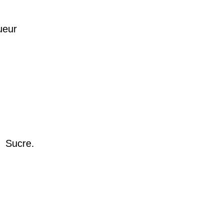
gueur
.
Sucre.