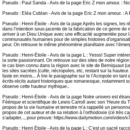
Pseudo : Paul Sanda - Avis de la page Eric Z mon amour. : N
Pseudo : Eléa Coblan - Avis de la page Eric Z mon amour. : A
Pseudo : Henri-Étoile - Avis de la page Après les signes, les 
dans l'intention sous-jacente de la fabrication de ce genre de 
arriver à un Dieu Unique avec une efficacité augmentée pour la
communautés humaines pour de simples histoires d'organisation d
peur. On retrouve le même phénomène planétaire avec l'émergen
Pseudo : Henri-Étoile - Avis de la page L : Yesss! Super intéres
la sorte passionnant. On retrouve sur des sites de notre régi
le cas bien connu dans la région avec le site de Berniquaut (
les sites sacrées (culte, nécropoles, etc, restant sur la haut
faste en moins... À lire le paragraphe sur le l'Acropole en ta
écrits-récits autant historiques que romanesque, notamment s
observe cette hauteur mythique..
Pseudo : Henri-Étoile - Avis de la page Notre univers est étran
Féérique et scientifique de Lewis Carroll avec son 'Heure du T
propos de la vie humaine et terrestre m'a rappellé un person
propos de cet auteur et de sa relation à l'orthodoxie (cé très ca
s'adapter..., pour preuve: https://www.dailymotion.com/video/
Pseudo : Henri Étoile - Avis de la page L : C'est un sacré racc