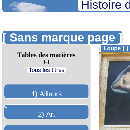
Histoire 
[ Sans marque page ]
[ Loupe ]
[
Tables des matières
[#]
Tous les titres
+
1) Ailleurs
+
2) Art
+