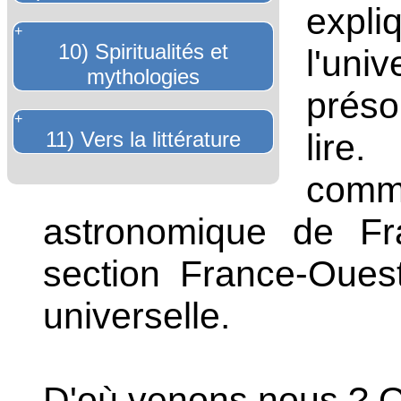
expl
+
10) Spiritualités et
l'univ
mythologies
préso
+
11) Vers la littérature
lire.
V
comm
astronomique de Fr
section France-Ouest 
universelle.
D'où venons nous ? O