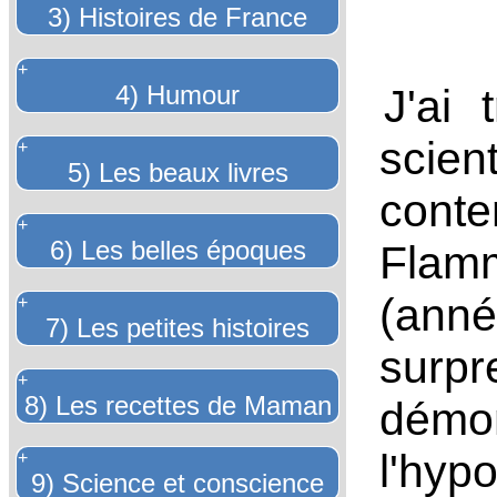
3) Histoires de France
+
4) Humour
J'ai 
scien
+
5) Les beaux livres
cont
+
6) Les belles époques
Flam
(an
+
7) Les petites histoires
surp
+
8) Les recettes de Maman
démon
l'hy
+
9) Science et conscience